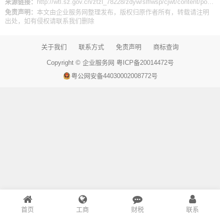
来源链接：
http://wtl.sz.gov.cn/ztzl_78228/zdyw/slflwsp/cjwt/content/post_9602684.html
免责声明：
本文由
企业服务网
整理发布，版权归原作者所有，转载请注明
出处，如有侵权请
联系我们
删除
关于我们
联系方式
免责声明
商标查询
Copyright ©
企业服务网
粤ICP备20014472号
粤公网安备44030002008772号
首页
工商
财税
联系