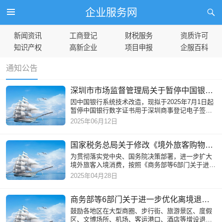
企业服务网
新闻资讯
工商登记
财税服务
资质许可
知识产权
高新企业
项目申报
企服百科
通知公告
深圳市市场监督管理局关于暂停中国银行数字证书用于深圳商事登记电子签名的公告
因中国银行系统技术改造，现拟于2025年7月1日起
暂停中国银行数字证书用于深圳商事登记电子签
名，具体恢复时间另行通知。
2025年06月12日
国家税务总局关于修改《境外旅客购物离境退税管理办法（试行）》的公告
为贯彻落实党中央、国务院决策部署，进一步扩大
境外旅客入境消费，按照《商务部等6部门关于进一
步优化离境退税政策扩大入境消费的通知》（商消
2025年04月28日
费发〔2025〕84号）有
商务部等6部门关于进一步优化离境退税政策扩大入境消费的通知
鼓励各地区在大型商圈、步行街、旅游景区、度假
区、文博场所、机场、客运港口、酒店等增设退税