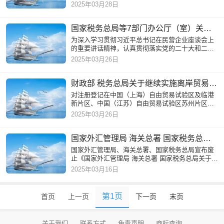
一步做好应征国内环节税货物出口服务管理有关事
2025年03月28日
项公告如下
国家税务总局等7部门办公厅（室）关于开展2025年助力小微经营主体发展“春雨润苗”专项行动的通知
为深入学习贯彻习近平总书记在民营企业座谈会上
的重要讲话精神，认真贯彻落实党的二十大和二十
届三中全会有关部署，深入实施数字化转型条件下
2025年03月26日
的税费征管“强基工程
财政部 税务总局关于继续实施离岸贸易印花税优惠政策的通知
对注册登记在中国（上海）自由贸易试验区及临港
新片区、中国（江苏）自由贸易试验区苏州片区、
中国（浙江）自由贸易试验区、中国（福建）自由
2025年03月26日
贸易试验区厦门片区、
国家外汇管理局 海关总署 国家税务总局关于废止相关文件的公告
国家外汇管理局、海关总署、国家税务总局宣布废
止《国家外汇管理局 海关总署 国家税务总局关于货
物贸易外汇管理制度改革的公告》（国家外汇管理
2025年03月16日
局公告2012年第1号）
第1页
首页
上一页
下一页
末页
关于我们
联系方式
免责声明
商标查询