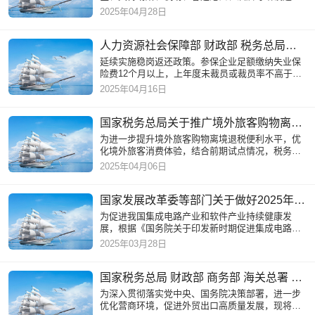
商店，扩大退税商店覆盖面。积极引导国际名品、
2025年04月28日
国货潮品、老字号店铺
人力资源社会保障部 财政部 税务总局关于延续实施失业保险稳岗惠民政策措施的通知
延续实施稳岗返还政策。参保企业足额缴纳失业保
险费12个月以上，上年度未裁员或裁员率不高于上
年度全国城镇调查失业率控制目标，30人（含）以
2025年04月16日
下的参保企业裁员率不
国家税务总局关于推广境外旅客购物离境退税“即买即退”服务措施的公告
为进一步提升境外旅客购物离境退税便利水平，优
化境外旅客消费体验，结合前期试点情况，税务总
局决定全面推广境外旅客购物离境退税“即买即退”服
2025年04月06日
务措施
国家发展改革委等部门关于做好2025年享受税收优惠政策的集成电路企业或项目、软件企业清单制定工作的通知
为促进我国集成电路产业和软件产业持续健康发
展，根据《国务院关于印发新时期促进集成电路产
业和软件产业高质量发展若干政策的通知》（以下
2025年03月28日
简称《若干政策》）和配
国家税务总局 财政部 商务部 海关总署 国家市场监督管理总局关于应征国内环节税货物出口优化服务 规范管理有关事项的公告
为深入贯彻落实党中央、国务院决策部署，进一步
优化营商环境，促进外贸出口高质量发展，现将进